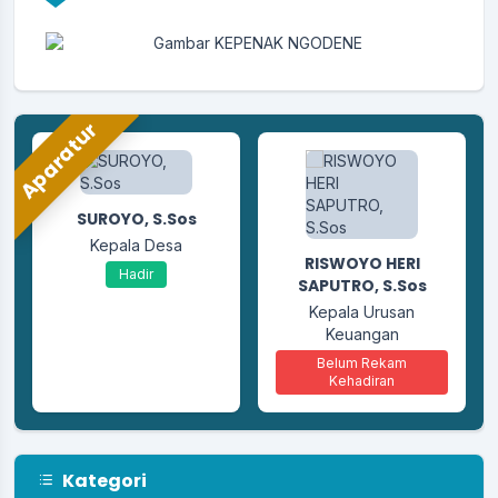
Perkuat Integritas, Desa Bojongsari Jalani
Monitoring Persiapan Desa Anti Korupsi
30 April 2026
Aparatur
RUSITO
SUROYO, S.Sos
Sekretaris
Kepala Desa
Hadir
RISWOYO HERI
Hadir
SAPUTRO, S.Sos
Kepala Urusan
Keuangan
Belum Rekam
Kehadiran
Kategori