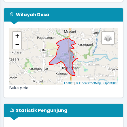
Mantap, Majulah terus Bojongsari ku Jaya jaya
jayaaa...
selengkapnya
Wilayah Desa
+
−
Leaflet
|
© OpenStreetMap
|
OpenSID
Buka peta
Statistik Pengunjung