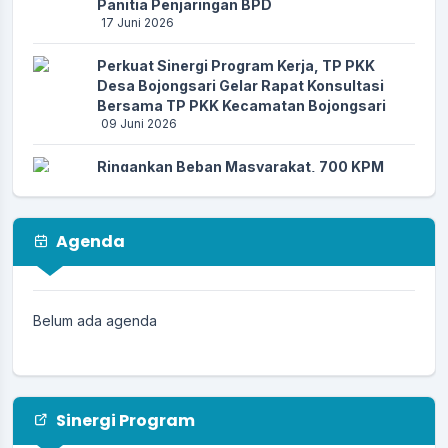
Panitia Penjaringan BPD
17 Juni 2026
Perkuat Sinergi Program Kerja, TP PKK
Desa Bojongsari Gelar Rapat Konsultasi
Bersama TP PKK Kecamatan Bojongsari
09 Juni 2026
Ringankan Beban Masyarakat, 700 KPM
Desa Bojongsari Terima Bantuan Beras dan
Minyak Goreng dari Perum BULOG
26 Mei 2026
Agenda
Menuju Tata Kelola yang Akuntabel,
Pemdes Bojongsari Terima Pembinaan
Adminitrasi Pengelolaan Keuangan Desa
Belum ada agenda
dari Tim Kecamatan Bojongsari
26 Mei 2026
Upaya Memutus Rantai Cikungunya: Kader
dan Tenaga Kesehatan Desa Bojongsari
Sinergi Program
Gencarkan Aksi PSN di Dusun 3
30 April 2026