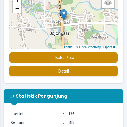
−
Leaflet
|
© OpenStreetMap
|
OpenSID
Buka Peta
Detail
Statistik Pengunjung
Hari ini
:
135
Kemarin
:
313