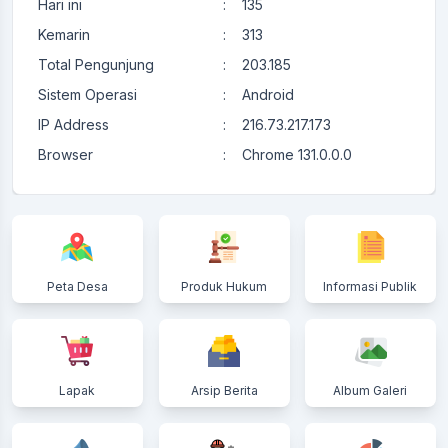
Hari ini
:
135
Kemarin
:
313
Total Pengunjung
:
203.185
Sistem Operasi
:
Android
IP Address
:
216.73.217.173
Browser
:
Chrome 131.0.0.0
Peta Desa
Produk Hukum
Informasi Publik
Lapak
Arsip Berita
Album Galeri