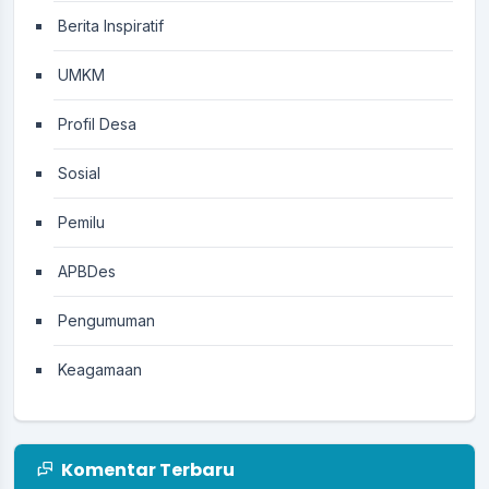
Berita Inspiratif
UMKM
Profil Desa
Sosial
Pemilu
APBDes
Pengumuman
Keagamaan
Komentar Terbaru
26 Februari 2026 07:43:19
Alhamdulillah. Bersyukur Bojongsari memiliki Para