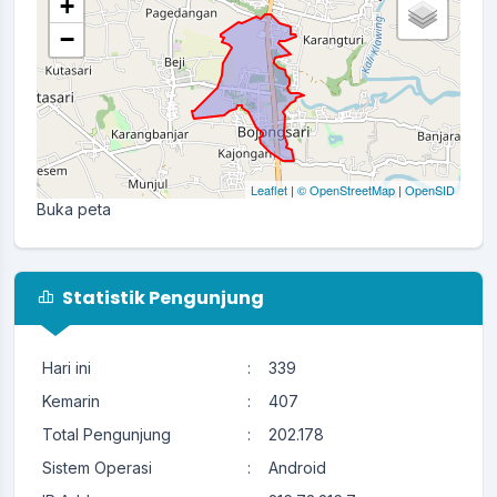
+
−
Leaflet
|
© OpenStreetMap
|
OpenSID
Buka peta
Statistik Pengunjung
Hari ini
:
339
Kemarin
:
407
Total Pengunjung
:
202.178
Sistem Operasi
:
Android