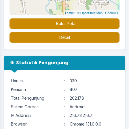
Leaflet
|
© OpenStreetMap
|
OpenSID
Buka Peta
Detail
Statistik Pengunjung
Hari ini
:
339
Kemarin
:
407
Total Pengunjung
:
202.178
Sistem Operasi
:
Android
IP Address
:
216.73.216.7
Browser
:
Chrome 131.0.0.0