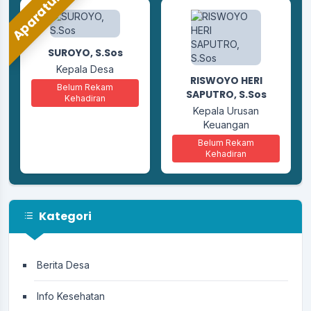
Aparatur
RUSITO
SUROYO, S.Sos
Sekretaris
Kepala Desa
Belum Rekam
RISWOYO HERI
Kehadiran
Belum Rekam
SAPUTRO, S.Sos
Kehadiran
Kepala Urusan
Keuangan
Belum Rekam
Kehadiran
Kategori
Berita Desa
Info Kesehatan