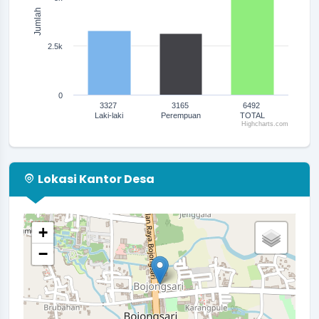
Jumlah
2.5k
0
3327
3165
6492
Laki-laki
Perempuan
TOTAL
Highcharts.com
End of interactive chart.
Lokasi Kantor Desa
+
−