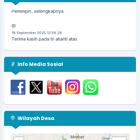
Pemimpin...
selengkapnya
18 September 2025 13:58:28
Terima kasih pada tri atianti atas
masukannya,untuk...
selengkapnya
18 September 2025 00:09:02
Info Media Sosial
Kegiatannya sudah sangat bagus tp maaf.. Kenapa
tidak...
selengkapnya
20 September 2023 12:51:49
Mantap, Majulah terus Bojongsari ku Jaya jaya
jayaaa...
selengkapnya
Wilayah Desa