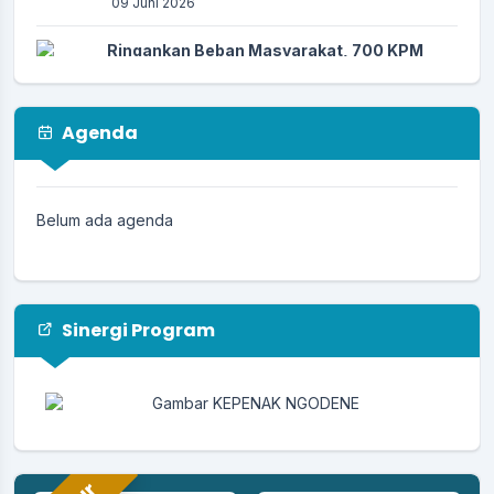
09 Juni 2026
Ringankan Beban Masyarakat, 700 KPM
Desa Bojongsari Terima Bantuan Beras dan
Minyak Goreng dari Perum BULOG
26 Mei 2026
Agenda
Menuju Tata Kelola yang Akuntabel,
Pemdes Bojongsari Terima Pembinaan
Adminitrasi Pengelolaan Keuangan Desa
Belum ada agenda
dari Tim Kecamatan Bojongsari
26 Mei 2026
Upaya Memutus Rantai Cikungunya: Kader
dan Tenaga Kesehatan Desa Bojongsari
Sinergi Program
Gencarkan Aksi PSN di Dusun 3
30 April 2026
Perkuat Integritas, Desa Bojongsari Jalani
Monitoring Persiapan Desa Anti Korupsi
30 April 2026