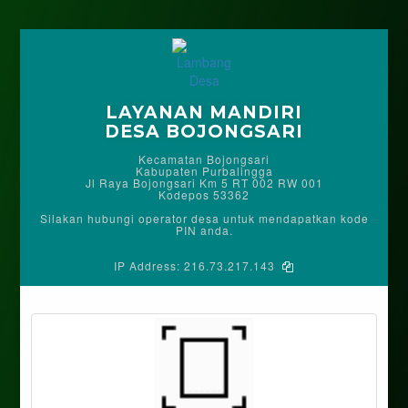
LAYANAN MANDIRI
DESA BOJONGSARI
Kecamatan Bojongsari
Kabupaten Purbalingga
Jl Raya Bojongsari Km 5 RT 002 RW 001
Kodepos 53362
Silakan hubungi operator desa untuk mendapatkan kode
PIN anda.
IP Address:
216.73.217.143