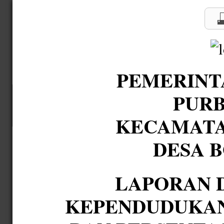
PEMERINTAH
KECA
D
LAPORAN DATA STATISTIK KEPENDUDUKAN MENURUT J
NO
PESERTA
BUKAN PESERTA
TOTAL
Laporan data statistik kependudukan menurut pada tanggal
:
08 Agustus 202
MENGETAHUI
KEPALA DESA BOJONGSARI
SUROYO, S.SOS
NIPD/NIP :